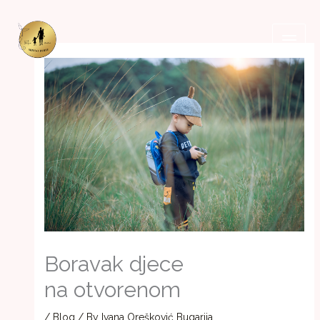
Skip
to
content
Boravak djece
na otvorenom
/
Blog
/ By
Ivana Orešković Bugarija