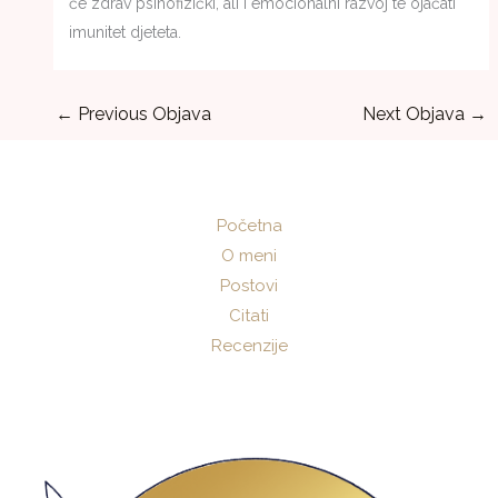
će zdrav psihofizički, ali i emocionalni razvoj te ojačati
imunitet djeteta.
←
Previous Objava
Next Objava
→
Početna
O meni
Postovi
Citati
Recenzije