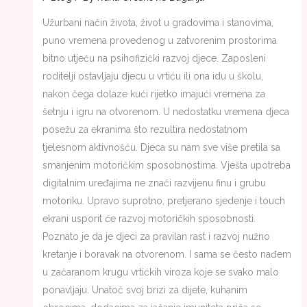
Užurbani način života, život u gradovima i stanovima,
puno vremena provedenog u zatvorenim prostorima
bitno utječu na psihofizički razvoj djece. Zaposleni
roditelji ostavljaju djecu u vrtiću ili ona idu u školu,
nakon čega dolaze kući rijetko imajući vremena za
šetnju i igru na otvorenom. U nedostatku vremena djeca
posežu za ekranima što rezultira nedostatnom
tjelesnom aktivnošću. Djeca su nam sve više pretila sa
smanjenim motoričkim sposobnostima. Vješta upotreba
digitalnim uređajima ne znači razvijenu finu i grubu
motoriku. Upravo suprotno, pretjerano sjedenje i touch
ekrani usporit će razvoj motoričkih sposobnosti.
Poznato je da je djeci za pravilan rast i razvoj nužno
kretanje i boravak na otvorenom. I sama se često nađem
u začaranom krugu vrtićkih viroza koje se svako malo
ponavljaju. Unatoč svoj brizi za dijete, kuhanim