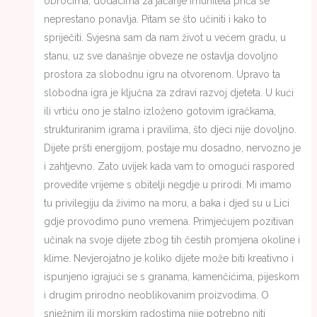
obrocima, dodacima za jačanje imuniteta priča se
neprestano ponavlja. Pitam se što učiniti i kako to
spriječiti. Svjesna sam da nam život u većem gradu, u
stanu, uz sve današnje obveze ne ostavlja dovoljno
prostora za slobodnu igru na otvorenom. Upravo ta
slobodna igra je ključna za zdravi razvoj djeteta. U kući
ili vrtiću ono je stalno izloženo gotovim igračkama,
strukturiranim igrama i pravilima, što djeci nije dovoljno.
Dijete pršti energijom, postaje mu dosadno, nervozno je
i zahtjevno. Zato uvijek kada vam to omogući raspored
provedite vrijeme s obitelji negdje u prirodi. Mi imamo
tu privilegiju da živimo na moru, a baka i djed su u Lici
gdje provodimo puno vremena. Primjećujem pozitivan
učinak na svoje dijete zbog tih čestih promjena okoline i
klime. Nevjerojatno je koliko dijete može biti kreativno i
ispunjeno igrajući se s granama, kamenčićima, pijeskom
i drugim prirodno neoblikovanim proizvodima. O
snježnim ili morskim radostima nije potrebno niti