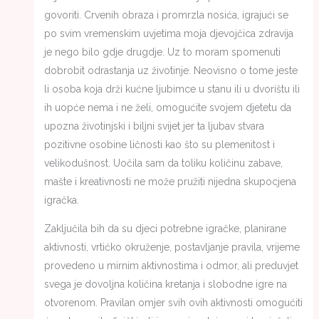
govoriti. Crvenih obraza i promrzla nosića, igrajući se
po svim vremenskim uvjetima moja djevojčica zdravija
je nego bilo gdje drugdje. Uz to moram spomenuti
dobrobit odrastanja uz životinje. Neovisno o tome jeste
li osoba koja drži kućne ljubimce u stanu ili u dvorištu ili
ih uopće nema i ne želi, omogućite svojem djetetu da
upozna životinjski i biljni svijet jer ta ljubav stvara
pozitivne osobine ličnosti kao što su plemenitost i
velikodušnost. Uočila sam da toliku količinu zabave,
mašte i kreativnosti ne može pružiti nijedna skupocjena
igračka.
Zaključila bih da su djeci potrebne igračke, planirane
aktivnosti, vrtićko okruženje, postavljanje pravila, vrijeme
provedeno u mirnim aktivnostima i odmor, ali preduvjet
svega je dovoljna količina kretanja i slobodne igre na
otvorenom. Pravilan omjer svih ovih aktivnosti omogućiti