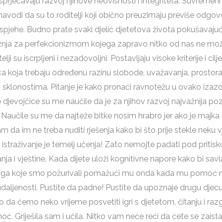
 sprječavaju razvoj njihove neovisnosti i integriteta. Suvremeni
 navodi da su to roditelji koji obično preuzimaju previše odgov
pjehe. Budno prate svaki djelić djetetova života pokušavajući g
ežnja za perfekcionizmom kojega zapravo nitko od nas ne mož
elji su iscrpljeni i nezadovoljni. Postavljaju visoke kriterije i
ića koja trebaju određenu razinu slobode, uvažavanja, prostora
 sklonostima. Pitanje je kako pronaći ravnotežu u ovako izazo
jevojčice su me naučile da je za njihov razvoj najvažnija pozi
. Naučile su me da najteže bitke nosim hrabro jer ako je majka
am da im ne treba nuditi rješenja kako bi što prije stekle neku vj
o istraživanje je temelj učenja! Zato nemojte padati pod priti
a i vještine. Kada dijete uloži kognitivne napore kako bi savl
noga koje smo požurivali pomažući mu onda kada mu pomoć ni
daljenosti. Pustite da padne! Pustite da upoznaje drugu djec
 da ćemo neko vrijeme posvetiti igri s djetetom, čitanju i razgo
. Griješila sam i učila. Nitko vam neće reći da ćete se zaista