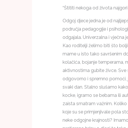
“Štititi nekoga od života najgori j
Odgoj djece jedna je od najljepših
područja pedagogije i psihologi
odgajala. Univerzalna i vječna 
Kao roditelji želimo biti što b
mame u isto tako savršenim do
kolačića, bojanje temperama, mo
aktivnostima gubite živce. Sve s
odgovorno i spremno pomoći, jas
svaki dan. Stalno slušamo kako 
kocke, igramo se bebama ili aut
zaista smatram važnim. Koliko 
koje su se primjenjivale pola st
neke odgojne krajnosti? Imamo ro