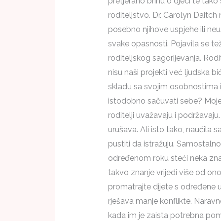
pretjerano brinu o djeci te tako
roditeljstvo. Dr. Carolyn Daitch
posebno njihove uspjehe ili neus
svake opasnosti. Pojavila se t
roditeljskog sagorijevanja. Rodit
nisu naši projekti već ljudska b
skladu sa svojim osobnostima i
istodobno sačuvati sebe? Moje d
roditelji uvažavaju i podržavaju
urušava. Ali isto tako, naučila s
pustiti da istražuju. Samostaln
određenom roku steći neka znanj
takvo znanje vrijedi više od o
promatrajte dijete s određene u
rješava manje konflikte. Naravno
kada im je zaista potrebna pomoć