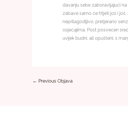
davanju sebe zaboravljajući na v
zabave samo će htjeti još i još,
neprilagodljivo, pretjerano senz
osjećajima. Post posvećen sreć
uvijek budni, ali opušteni, s ma
←
Previous Objava