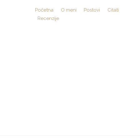
Početna
O meni
Postovi
Citati
Recenzije