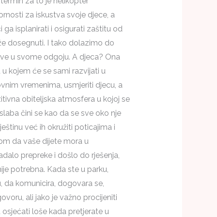
 termin za to je helikopter
ornosti za iskustva svoje djece, a
a isplanirati i osigurati zaštitu od
e dosegnuti. I tako dolazimo do
 ciljeve u svome odgoju. A djeca? Ona
 u kojem će se sami razvijati u
vnim vremenima, usmjeriti djecu, a
tivna obiteljska atmosfera u kojoj se
 slaba čini se kao da se sve oko nje
eštinu već ih okružiti poticajima i
skom da vaše dijete mora u
adalo prepreke i došlo do rješenja,
je potrebna. Kada ste u parku,
u, da komunicira, dogovara se,
voru, ali jako je važno procijeniti
 osjećati loše kada pretjerate u