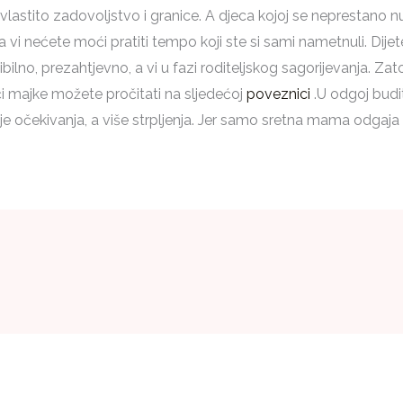
lastito zadovoljstvo i granice. A djeca kojoj se neprestano nude
 a vi nećete moći pratiti tempo koji ste si sami nametnuli. Dije
ibilno, prezahtjevno, a vi u fazi roditeljskog sagorijevanja. Zat
i majke možete pročitati na sljedećoj
poveznici
.U odgoj budi
nje očekivanja, a više strpljenja. Jer samo sretna mama odgaja 