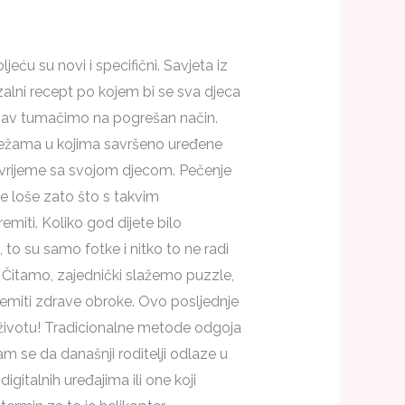
oljeću su novi i specifični. Savjeta iz
zalni recept po kojem bi se sva djeca
ljubav tumačimo na pogrešan način.
 mrežama u kojima savršeno uređene
vrijeme sa svojom djecom. Pečenje
te loše zato što s takvim
emiti. Koliko god dijete bilo
to su samo fotke i nitko to ne radi
. Čitamo, zajednički slažemo puzzle,
premiti zdrave obroke. Ovo posljednje
 životu! Tradicionalne metode odgoja
am se da današnji roditelji odlaze u
gitalnih uređajima ili one koji