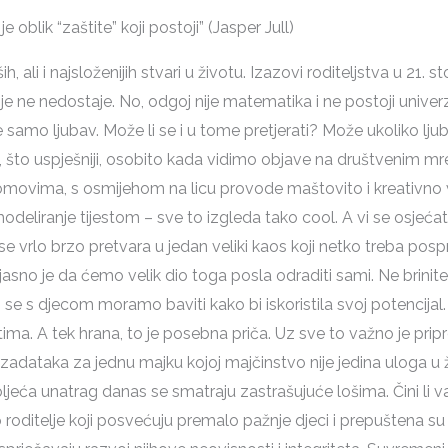
e oblik “zaštite” koji postoji” (Jasper Jull)
, ali i najsloženijih stvari u životu. Izazovi roditeljstva u 21. st
je ne nedostaje. No, odgoj nije matematika i ne postoji univer
je samo ljubav. Može li se i u tome pretjerati? Može ukoliko 
olji, što uspješniji, osobito kada vidimo objave na društvenim
movima, s osmijehom na licu provode maštovito i kreativno 
deliranje tijestom – sve to izgleda tako cool. A vi se osjeća
e vrlo brzo pretvara u jedan veliki kaos koji netko treba pospr
no je da ćemo velik dio toga posla odraditi sami. Ne brinite, 
se s djecom moramo baviti kako bi iskoristila svoj potencijal
ima. A tek hrana, to je posebna priča. Uz sve to važno je pri
zadataka za jednu majku kojoj majčinstvo nije jedina uloga u
oljeća unatrag danas se smatraju zastrašujuće lošima. Čini li v
ditelje koji posvećuju premalo pažnje djeci i prepuštena su di