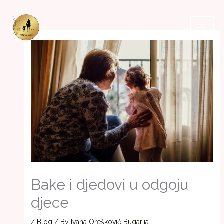
Skip
to
content
Bake i djedovi u odgoju
djece
/
Blog
/ By
Ivana Orešković Bugarija