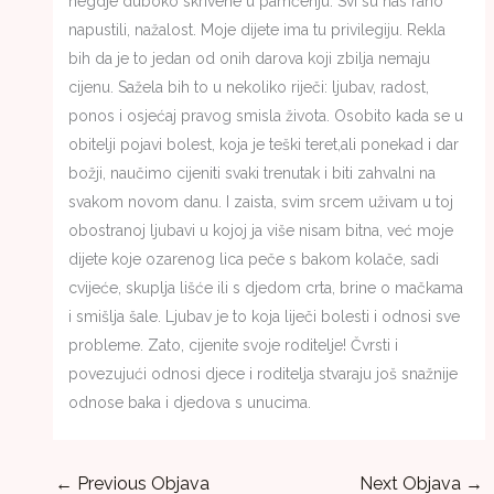
negdje duboko skrivene u pamćenju. Svi su nas rano
napustili, nažalost. Moje dijete ima tu privilegiju. Rekla
bih da je to jedan od onih darova koji zbilja nemaju
cijenu. Sažela bih to u nekoliko riječi: ljubav, radost,
ponos i osjećaj pravog smisla života. Osobito kada se u
obitelji pojavi bolest, koja je teški teret,ali ponekad i dar
božji, naučimo cijeniti svaki trenutak i biti zahvalni na
svakom novom danu. I zaista, svim srcem uživam u toj
obostranoj ljubavi u kojoj ja više nisam bitna, već moje
dijete koje ozarenog lica peče s bakom kolače, sadi
cvijeće, skuplja lišće ili s djedom crta, brine o mačkama
i smišlja šale. Ljubav je to koja liječi bolesti i odnosi sve
probleme. Zato, cijenite svoje roditelje! Čvrsti i
povezujući odnosi djece i roditelja stvaraju još snažnije
odnose baka i djedova s unucima.
←
Previous Objava
Next Objava
→