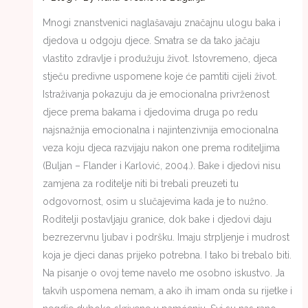
Mnogi znanstvenici naglašavaju značajnu ulogu baka i
djedova u odgoju djece. Smatra se da tako jačaju
vlastito zdravlje i produžuju život. Istovremeno, djeca
stječu predivne uspomene koje će pamtiti cijeli život.
Istraživanja pokazuju da je emocionalna privrženost
djece prema bakama i djedovima druga po redu
najsnažnija emocionalna i najintenzivnija emocionalna
veza koju djeca razvijaju nakon one prema roditeljima
(Buljan – Flander i Karlović, 2004.). Bake i djedovi nisu
zamjena za roditelje niti bi trebali preuzeti tu
odgovornost, osim u slučajevima kada je to nužno.
Roditelji postavljaju granice, dok bake i djedovi daju
bezrezervnu ljubav i podršku. Imaju strpljenje i mudrost
koja je djeci danas prijeko potrebna. I tako bi trebalo biti.
Na pisanje o ovoj teme navelo me osobno iskustvo. Ja
takvih uspomena nemam, a ako ih imam onda su rijetke i