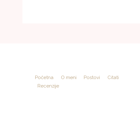
Početna
O meni
Postovi
Citati
Recenzije