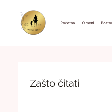
Skip
to
content
Početna
O meni
Posto
Zašto čitati