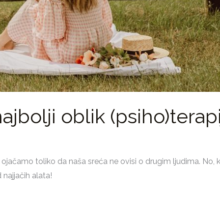
ajbolji oblik (psiho)terap
jačamo toliko da naša sreća ne ovisi o drugim ljudima. No, k
 najjačih alata!